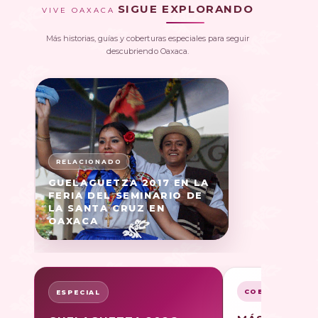
SIGUE EXPLORANDO
VIVE OAXACA
Más historias, guías y coberturas especiales para seguir
descubriendo Oaxaca.
GUELAGUETZA 2017 EN LA
FERIA DEL SEMINARIO DE
LA SANTA CRUZ EN
OAXACA
COBERTURA
ESPECIAL