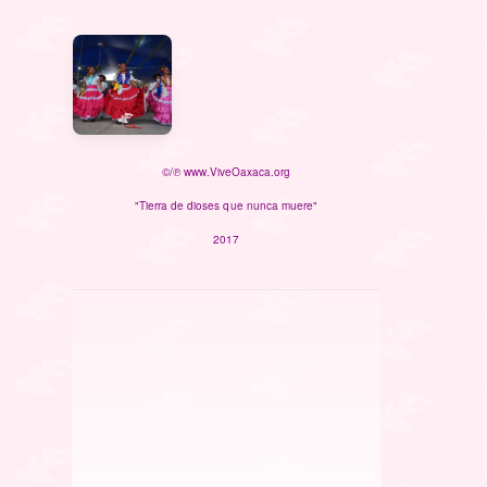
©/℗ www.ViveOaxaca.org
"Tierra de dioses que nunca muere"
2017