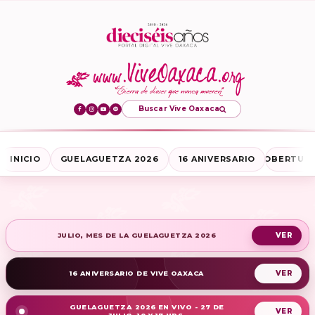
Buscar Vive Oaxaca
INICIO
GUELAGUETZA 2026
16 ANIVERSARIO
COBERTURA
JULIO, MES DE LA GUELAGUETZA 2026
16 ANIVERSARIO DE VIVE OAXACA
GUELAGUETZA 2026 EN VIVO - 27 DE