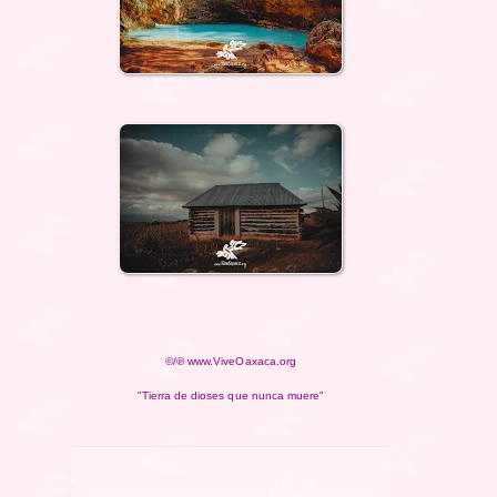
©/℗ www.ViveOaxaca.org
"Tierra de dioses que nunca muere"