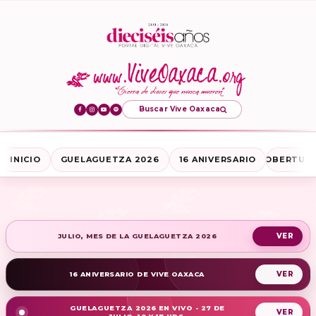
Buscar Vive Oaxaca
INICIO
GUELAGUETZA 2026
16 ANIVERSARIO
COBERTURA
JULIO, MES DE LA GUELAGUETZA 2026
16 ANIVERSARIO DE VIVE OAXACA
GUELAGUETZA 2026 EN VIVO - 27 DE