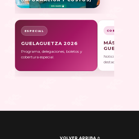
COBERTURA
ESPECIAL
MÁS SOBRE
GUELAGUETZA 2026
GUELAGUET
Programa, delegaciones, boletos y
Noticias, galerías y 
cobertura especial.
destacadas.
VOLVER ARRIBA