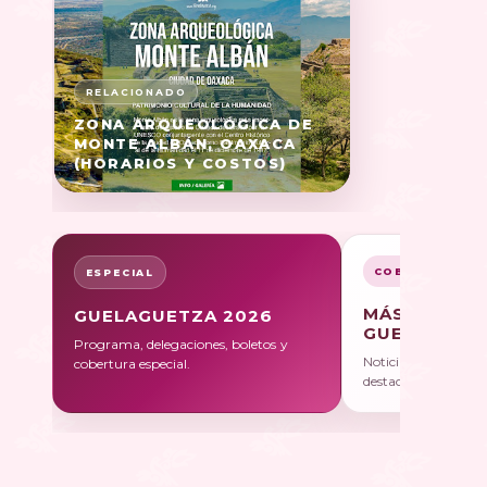
ZONA ARQUEOLÓGICA DE
MONTE ALBÁN, OAXACA
(HORARIOS Y COSTOS)
COBERTURA
ESPECIAL
MÁS SOBRE
GUELAGUETZA 2026
GUELAGUET
Programa, delegaciones, boletos y
Noticias, galerías y 
cobertura especial.
destacadas.