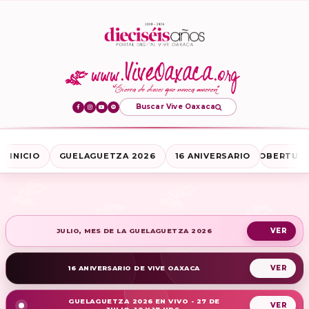
Buscar Vive Oaxaca
INICIO
GUELAGUETZA 2026
16 ANIVERSARIO
COBERTURA
JULIO, MES DE LA GUELAGUETZA 2026
16 ANIVERSARIO DE VIVE OAXACA
GUELAGUETZA 2026 EN VIVO - 27 DE