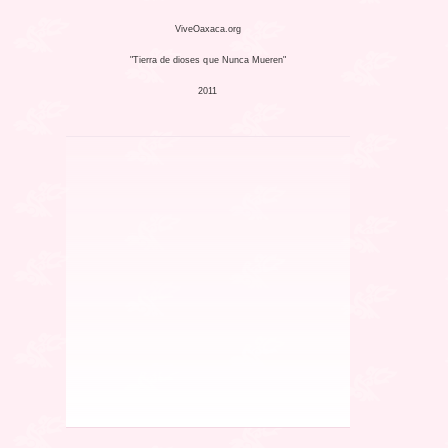
ViveOaxaca.org
"Tierra de dioses que Nunca Mueren"
2011