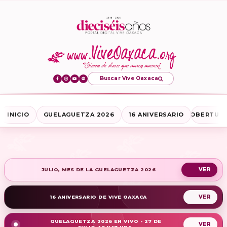
Buscar Vive Oaxaca
INICIO
GUELAGUETZA 2026
16 ANIVERSARIO
COBERTURA
JULIO, MES DE LA GUELAGUETZA 2026
16 ANIVERSARIO DE VIVE OAXACA
GUELAGUETZA 2026 EN VIVO - 27 DE