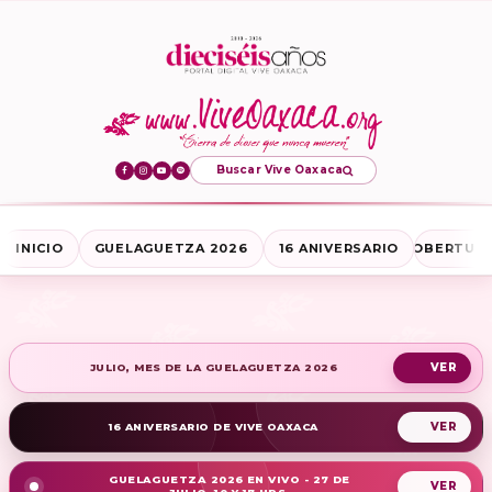
Buscar Vive Oaxaca
INICIO
GUELAGUETZA 2026
16 ANIVERSARIO
COBERTURA
JULIO, MES DE LA GUELAGUETZA 2026
16 ANIVERSARIO DE VIVE OAXACA
GUELAGUETZA 2026 EN VIVO - 27 DE