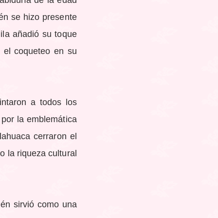
abiduría de la edad
én se hizo presente
hila añadió su toque
 y el coqueteo en su
ntaron a todos los
 por la emblemática
lahuaca cerraron el
 la riqueza cultural
bién sirvió como una