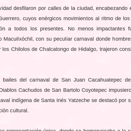
vidad desfilaron por calles de la ciudad, encabezando 
e Guerrero, cuyos enérgicos movimientos al ritmo de lo
ón a todos los presentes. No menos impactantes fu
 Macuilxóchil, con su peculiar carnaval donde hombre
 los Chilolos de Chalcatongo de Hidalgo, trajeron cons
os bailes del carnaval de San Juan Cacahuatepec d
 Diablos Cachudos de San Bartolo Coyotepec impusier
aval indígena de Santa Inés Yatzeche se destacó por s
ón cultural.