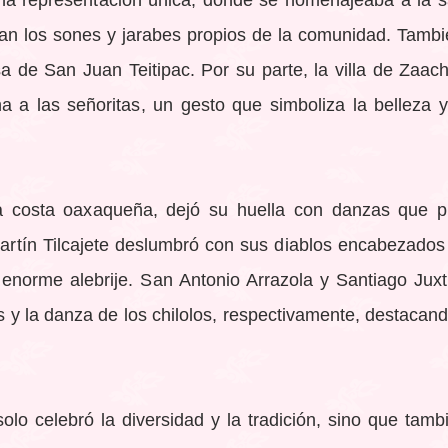
na representación única, donde se homenajeaba a la s
an los sones y jarabes propios de la comunidad. Tambi
a de San Juan Teitipac. Por su parte, la villa de Zaac
ina a las señoritas, un gesto que simboliza la belleza
costa oaxaqueña, dejó su huella con danzas que pi
artín Tilcajete deslumbró con sus diablos encabezados
enorme alebrije. San Antonio Arrazola y Santiago Juxt
s y la danza de los chilolos, respectivamente, destacando
olo celebró la diversidad y la tradición, sino que tam