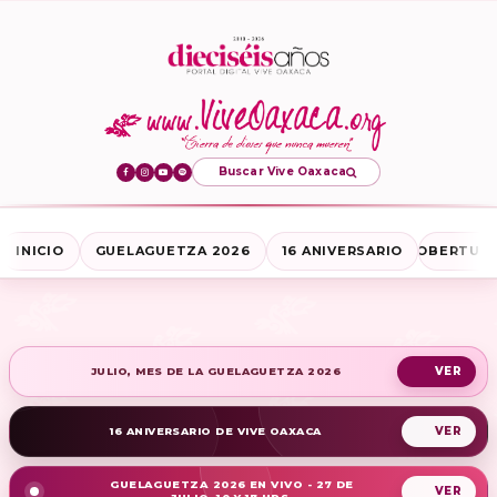
Buscar Vive Oaxaca
INICIO
GUELAGUETZA 2026
16 ANIVERSARIO
COBERTURA
JULIO, MES DE LA GUELAGUETZA 2026
16 ANIVERSARIO DE VIVE OAXACA
GUELAGUETZA 2026 EN VIVO - 27 DE