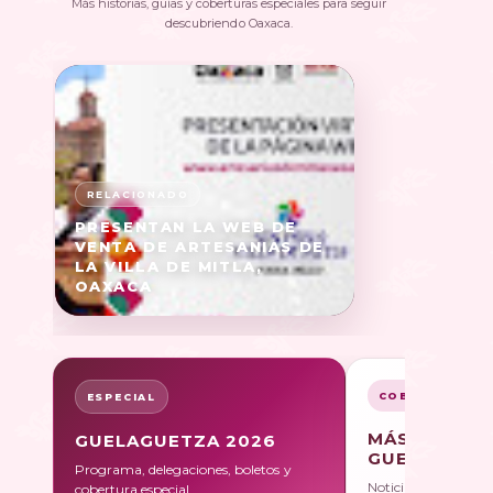
Más historias, guías y coberturas especiales para seguir
descubriendo Oaxaca.
PRESENTAN LA WEB DE
VENTA DE ARTESANIAS DE
LA VILLA DE MITLA,
OAXACA
COBERTURA
ESPECIAL
MÁS SOBRE
GUELAGUETZA 2026
GUELAGUET
Programa, delegaciones, boletos y
Noticias, galerías y 
cobertura especial.