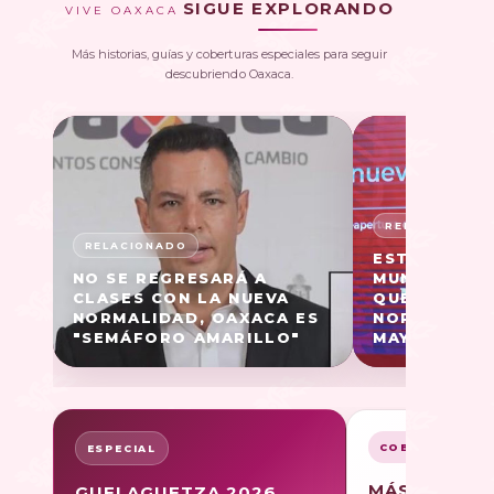
SIGUE EXPLORANDO
VIVE OAXACA
Más historias, guías y coberturas especiales para seguir
descubriendo Oaxaca.
ESTOS SON 
NO SE REGRESARÁ A
MUNICIPIOS
CLASES CON LA NUEVA
QUE TENDRÁ
NORMALIDAD, OAXACA ES
NORMALIDAD
"SEMÁFORO AMARILLO"
MAYO
COBERTURA
ESPECIAL
MÁS SOBRE
GUELAGUETZA 2026