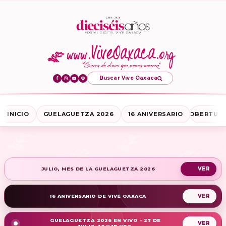
Buscar Vive Oaxaca
INICIO
GUELAGUETZA 2026
16 ANIVERSARIO
COBERTURA
JULIO, MES DE LA GUELAGUETZA 2026
16 ANIVERSARIO DE VIVE OAXACA
GUELAGUETZA 2026 EN VIVO - 27 DE