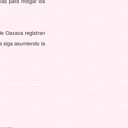
as para mitigar los
de Oaxaca registran
ña siga asumiendo la