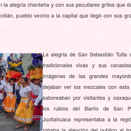
n la alegría chenteña y con sus peculiares gritos que 
otlán, pueblo vecino a la capital que llegó con sus gr
La alegría de San Sebastián Tutla 
tradicionales vivas y sus canast
imágenes de las grandes mayordo
dejaban ver los mezcales con esta
saboreaban por visitantes y oaxaq
los rubios del Barrio de San P
Juxtlahuaca representaba a la regi
robaba la atención del publico al 