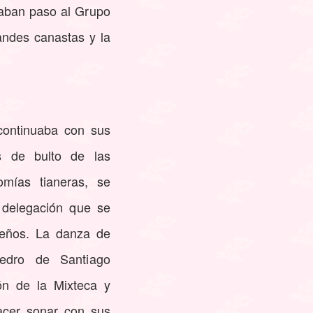
daban paso al Grupo
andes canastas y la
continuaba con sus
as de bulto de las
mías tianeras, se
 delegación que se
ueños. La danza de
edro de Santiago
ón de la Mixteca y
hacer sonar con sus