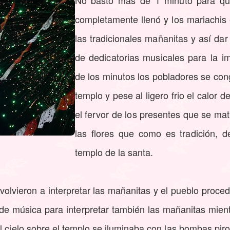
No bastó más de 1 minuto para que
completamente llenó y los mariachis
las tradicionales mañanitas y así da
de dedicatorias musicales para la 
de los minutos los pobladores se co
templo y pese al ligero frio el calor de
el fervor de los presentes que se mat
las flores que como es tradición, 
templo de la santa.
olvieron a interpretar las mañanitas y el pueblo procedi
e música para interpretar también las mañanitas mient
l cielo sobre el templo se iluminaba con las bombas piro