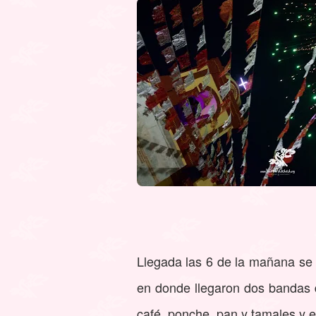
Llegada las 6 de la mañana se v
en donde llegaron dos bandas d
café, ponche, pan y tamales y e