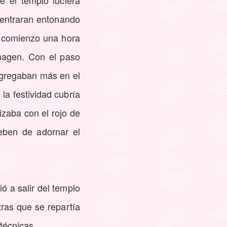
 el templo luciera
 entraran entonando
r comienzo una hora
imagen. Con el paso
ngregaban más en el
 la festividad cubría
izaba con el rojo de
deben de adornar el
ó a salir del templo
ras que se repartía
técnicas.