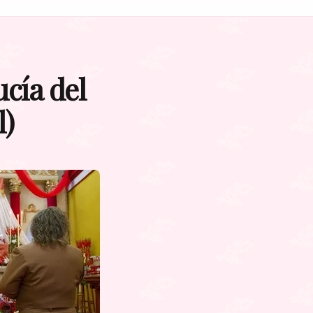
cía del
l)