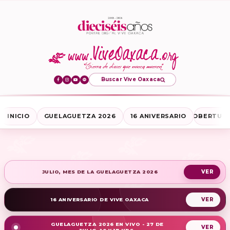
Buscar Vive Oaxaca
INICIO
GUELAGUETZA 2026
16 ANIVERSARIO
COBERTURA
JULIO, MES DE LA GUELAGUETZA 2026
16 ANIVERSARIO DE VIVE OAXACA
GUELAGUETZA 2026 EN VIVO - 27 DE