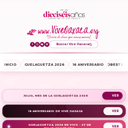
Buscar Vive Oaxaca
INICIO
GUELAGUETZA 2026
16 ANIVERSARIO
COBERTURA
JULIO, MES DE LA GUELAGUETZA 2026
16 ANIVERSARIO DE VIVE OAXACA
GUELAGUETZA 2026 EN VIVO - 27 DE