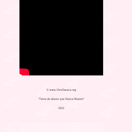
© www.ViveOaxaca.org
“Tierra de dioses que Nunca Mueren”
2012