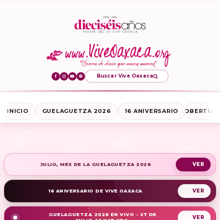
Buscar Vive Oaxaca
INICIO
GUELAGUETZA 2026
16 ANIVERSARIO
COBERTURA
JULIO, MES DE LA GUELAGUETZA 2026
16 ANIVERSARIO DE VIVE OAXACA
GUELAGUETZA 2026 EN VIVO - 27 DE