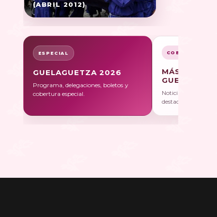
(ABRIL 2012)
COBERTURA
ESPECIAL
MÁS SOBRE
GUELAGUETZA 2026
GUELAGUET
Programa, delegaciones, boletos y
Noticias, galerías y 
cobertura especial.
destacadas.