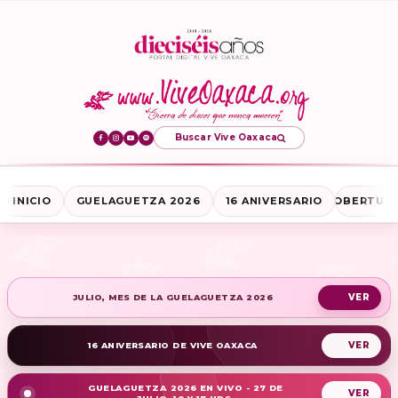
Buscar Vive Oaxaca
INICIO
GUELAGUETZA 2026
16 ANIVERSARIO
COBERTURA
JULIO, MES DE LA GUELAGUETZA 2026
16 ANIVERSARIO DE VIVE OAXACA
GUELAGUETZA 2026 EN VIVO - 27 DE