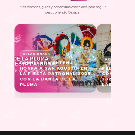
Más historias, guías y coberturas especiales para seguir
descubriendo Oaxaca.
BANNI LABA XHTENÚ
HONRA A SAN AGUSTÍN EN
PRESENTAN 
LA FIESTA PATRONAL 2025
CONQUISTA 
CON LA DANZA DE LA
2024 EN SA
PLUMA
LAS JUNTAS