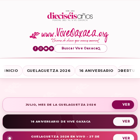
Buscar Vive Oaxaca
INICIO
GUELAGUETZA 2026
16 ANIVERSARIO
COBERTURA
JULIO, MES DE LA GUELAGUETZA 2026
16 ANIVERSARIO DE VIVE OAXACA
GUELAGUETZA 2026 EN VIVO - 27 DE