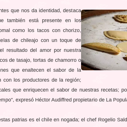
ntes que nos da identidad, destaca
ue también está presente en los
comal como los tacos con chorizo,
etelas de chileajo con un toque de
 el resultado del amor por nuestra
acos de tasajo, tortas de chamorro o
ones que enaltecen el sabor de la
n con los productores de la región;
cales que enriquecen el sabor de nuestras recetas; po
iempo”, expresó Héctor Audiffred propietario de La Popul
iestas patrias es el chile en nogada; el chef Rogelio Sal