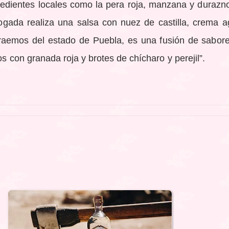
redientes locales como la pera roja, manzana y durazno
ogada realiza una salsa con nuez de castilla, crema ag
o traemos del estado de Puebla, es una fusión de sabor
os con granada roja y brotes de chícharo y perejil”.