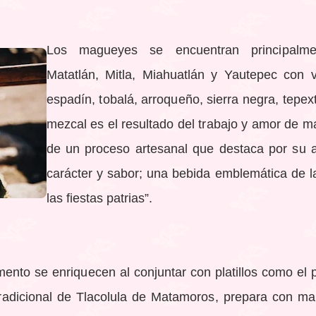
Los magueyes se encuentran principalme
Matatlán, Mitla, Miahuatlán y Yautepec con 
espadín, tobalá, arroqueño, sierra negra, tepex
mezcal es el resultado del trabajo y amor de m
de un proceso artesanal que destaca por su 
carácter y sabor; una bebida emblemática de l
las fiestas patrias”.
mento se enriquecen al conjuntar con platillos como el 
radicional de Tlacolula de Matamoros, prepara con maíz