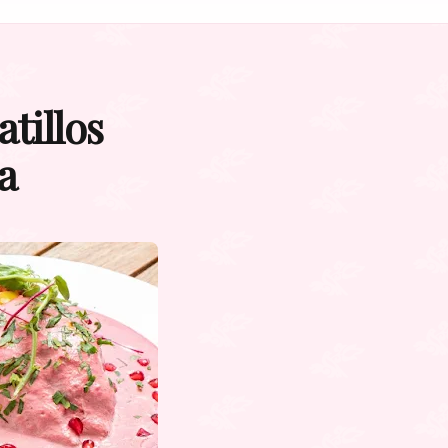
atillos
a