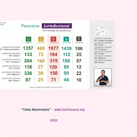
"10mo Aniversario"
- www.ViveOaxaca.org -
2020