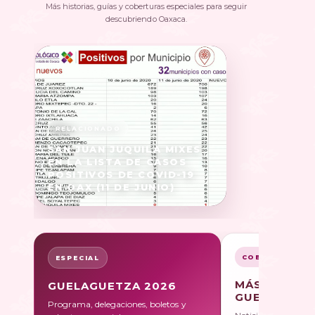
Más historias, guías y coberturas especiales para seguir
descubriendo Oaxaca.
SAN JUAN JUQUILA MIXES
EN LA LISTA DE CASOS
POSITIVOS DE COVID-19
EN OAX (11 DE JUNIO)
COBERTURA
ESPECIAL
MÁS SOBRE
GUELAGUETZA 2026
GUELAGUET
Programa, delegaciones, boletos y