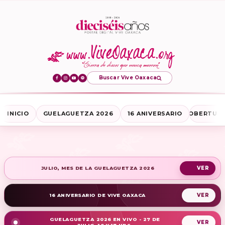
Buscar Vive Oaxaca
INICIO
GUELAGUETZA 2026
16 ANIVERSARIO
COBERTURA
JULIO, MES DE LA GUELAGUETZA 2026
16 ANIVERSARIO DE VIVE OAXACA
GUELAGUETZA 2026 EN VIVO - 27 DE