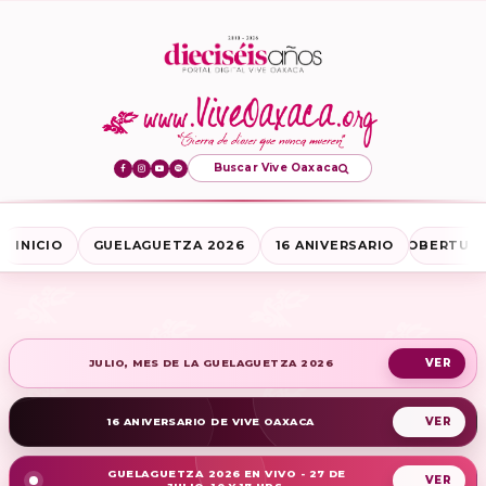
Buscar Vive Oaxaca
INICIO
GUELAGUETZA 2026
16 ANIVERSARIO
COBERTURA
JULIO, MES DE LA GUELAGUETZA 2026
16 ANIVERSARIO DE VIVE OAXACA
GUELAGUETZA 2026 EN VIVO - 27 DE