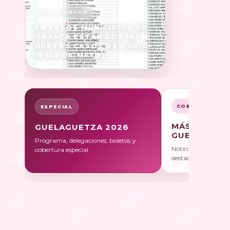
EN ESTOS MUNICIPIOS DE
OAXACA ESTÁN LOS 161
NUEVOS CASOS DE COVID-
19 (18 DE MAYO)
COBERTURA
ESPECIAL
MÁS SOBRE
GUELAGUETZA 2026
GUELAGUET
Programa, delegaciones, boletos y
Noticias, galerías y 
cobertura especial.
destacadas.