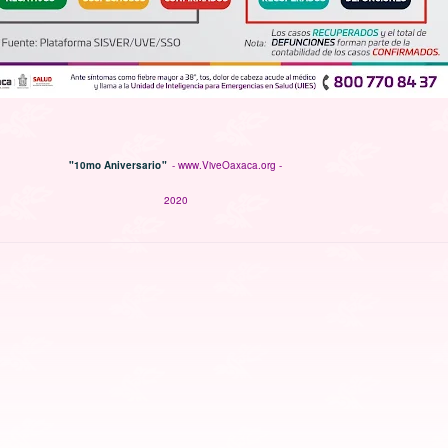
"10mo Aniversario"
- www.ViveOaxaca.org -
2020