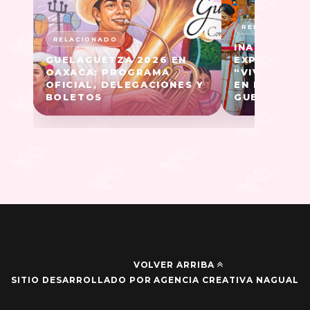
INAUGURAN 
GUELAGUETZA 2026 EN
EXPOSICIÓN
OAXACA: PROGRAMA
“VIVE OAXA
OFICIAL, DELEGACIONES Y
EN EL MARC
BOLETOS
GUELAGUETZ
VOLVER ARRIBA
SITIO DESARROLLADO POR AGENCIA CREATIVA NAGUAL