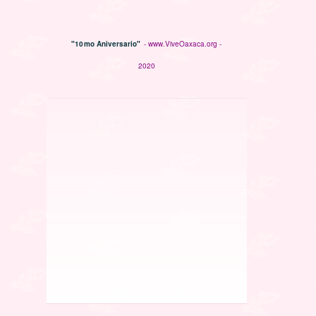
"10mo Aniversario"
- www.ViveOaxaca.org -
2020