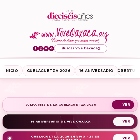
Buscar Vive Oaxaca
INICIO
GUELAGUETZA 2026
16 ANIVERSARIO
COBERTURA
JULIO, MES DE LA GUELAGUETZA 2026
16 ANIVERSARIO DE VIVE OAXACA
GUELAGUETZA 2026 EN VIVO - 27 DE