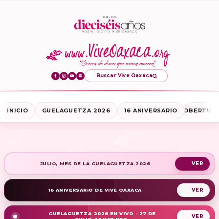
Buscar Vive Oaxaca
INICIO
GUELAGUETZA 2026
16 ANIVERSARIO
COBERTURA
JULIO, MES DE LA GUELAGUETZA 2026
16 ANIVERSARIO DE VIVE OAXACA
GUELAGUETZA 2026 EN VIVO - 27 DE