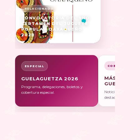
CONVOCATORIA DEL 9NO
CERTAMEN DEL JUGUETE
POPULAR OAXAQUEÑO
2020
COBERTURA
ESPECIAL
MÁS SOBRE
GUELAGUETZA 2026
GUELAGUET
Programa, delegaciones, boletos y
Noticias, galerías y 
cobertura especial.
destacadas.