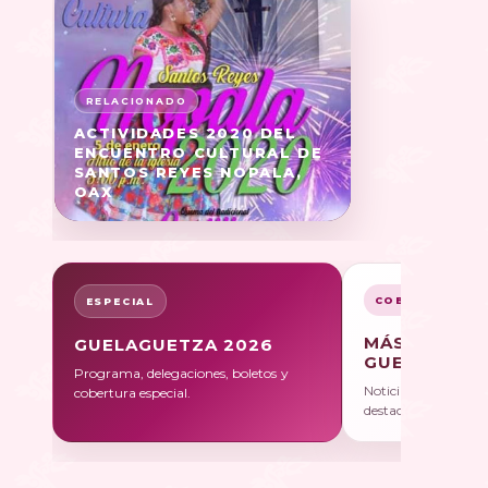
ACTIVIDADES 2020 DEL
ENCUENTRO CULTURAL DE
SANTOS REYES NOPALA,
OAX
COBERTURA
ESPECIAL
MÁS SOBRE
GUELAGUETZA 2026
GUELAGUET
Programa, delegaciones, boletos y
Noticias, galerías y 
cobertura especial.
destacadas.