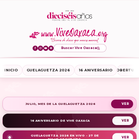
Buscar Vive Oaxaca
INICIO
GUELAGUETZA 2026
16 ANIVERSARIO
COBERTURA
JULIO, MES DE LA GUELAGUETZA 2026
16 ANIVERSARIO DE VIVE OAXACA
GUELAGUETZA 2026 EN VIVO - 27 DE