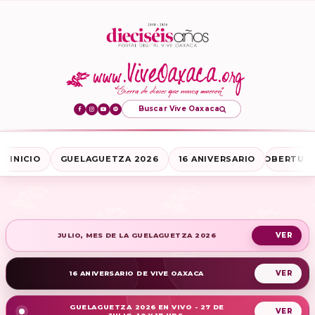
Buscar Vive Oaxaca
INICIO
GUELAGUETZA 2026
16 ANIVERSARIO
COBERTURA
JULIO, MES DE LA GUELAGUETZA 2026
16 ANIVERSARIO DE VIVE OAXACA
GUELAGUETZA 2026 EN VIVO - 27 DE