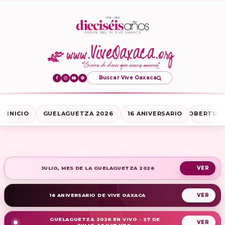
Buscar Vive Oaxaca
INICIO
GUELAGUETZA 2026
16 ANIVERSARIO
COBERTURA
JULIO, MES DE LA GUELAGUETZA 2026
16 ANIVERSARIO DE VIVE OAXACA
GUELAGUETZA 2026 EN VIVO - 27 DE