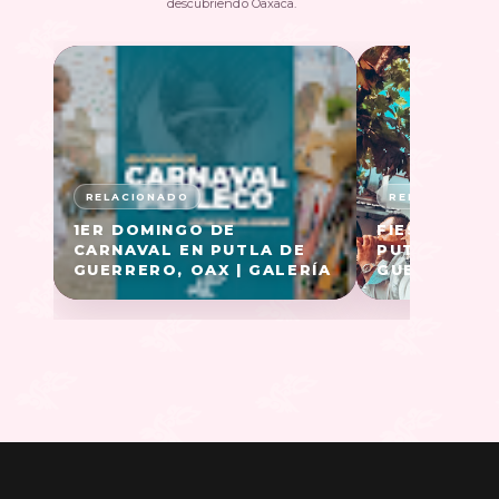
descubriendo Oaxaca.
1ER DOMINGO DE
FIESTA PAT
CARNAVAL EN PUTLA DE
PUTLA VILL
GUERRERO, OAX | GALERÍA
GUERRERO, 