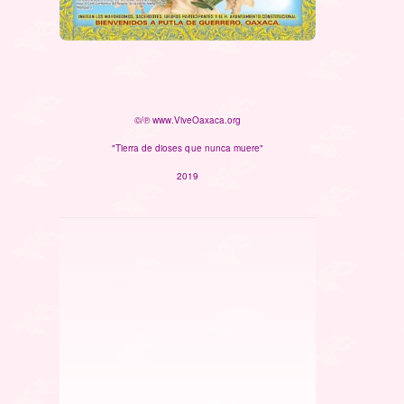
©/℗ www.ViveOaxaca.org
"Tierra de dioses que nunca muere"
2019