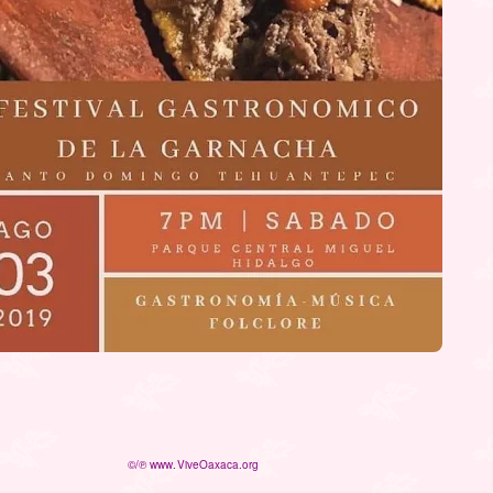
©/℗ www.ViveOaxaca.org