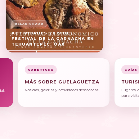
ACTIVIDADES 2019 DEL
FESTIVAL DE LA GARNACHA EN
TEHUANTEPEC, OAX
COBERTURA
GUÍAS
MÁS SOBRE GUELAGUETZA
TURIS
Noticias, galerías y actividades destacadas.
Lugares, 
al.
para visit