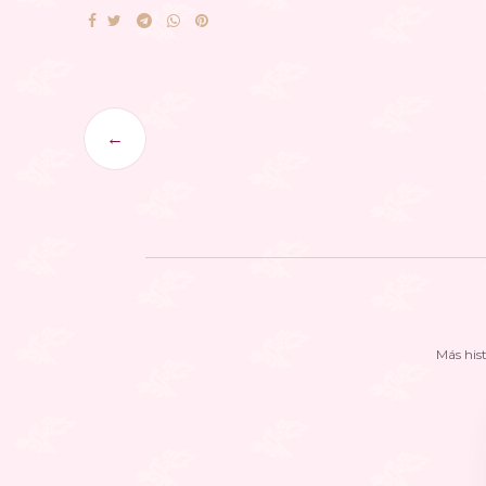
←
Más his