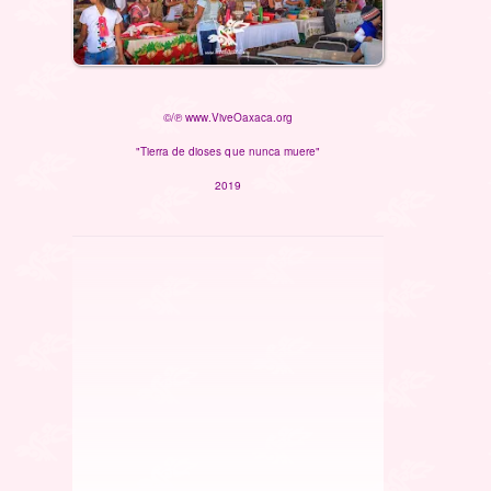
©/℗ www.ViveOaxaca.org
"Tierra de dioses que nunca muere"
2019