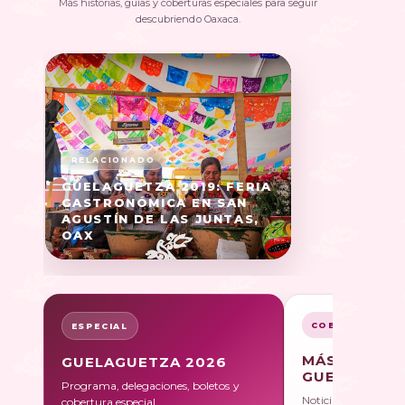
Más historias, guías y coberturas especiales para seguir
descubriendo Oaxaca.
GUELAGUETZA 2019: FERIA
GASTRONÓMICA EN SAN
AGUSTÍN DE LAS JUNTAS,
OAX
COBERTURA
ESPECIAL
MÁS SOBRE
GUELAGUETZA 2026
GUELAGUET
Programa, delegaciones, boletos y
Noticias, galerías y 
cobertura especial.