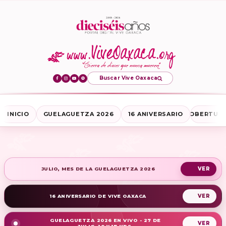
Buscar Vive Oaxaca
INICIO
GUELAGUETZA 2026
16 ANIVERSARIO
COBERTURA
JULIO, MES DE LA GUELAGUETZA 2026
16 ANIVERSARIO DE VIVE OAXACA
GUELAGUETZA 2026 EN VIVO - 27 DE