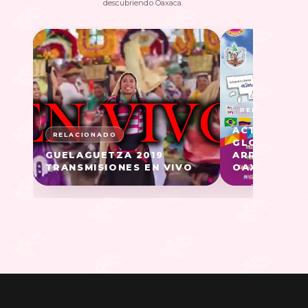
descubriendo Oaxaca.
ACTIVIDADES
GLOBOFERIA
GUELAGUETZA 2019
ARRAZOLA 
TRANSMISIONES EN VIVO
OAXACA