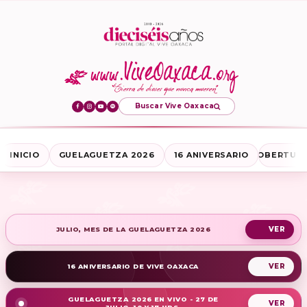
Buscar Vive Oaxaca
INICIO
GUELAGUETZA 2026
16 ANIVERSARIO
COBERTURA
JULIO, MES DE LA GUELAGUETZA 2026
16 ANIVERSARIO DE VIVE OAXACA
GUELAGUETZA 2026 EN VIVO - 27 DE