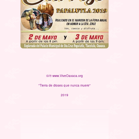
©/℗ www.ViveOaxaca.org
"Tierra de dioses que nunca muere"
2019