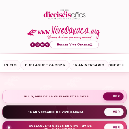
Buscar Vive Oaxaca
INICIO
GUELAGUETZA 2026
16 ANIVERSARIO
COBERTURA
JULIO, MES DE LA GUELAGUETZA 2026
16 ANIVERSARIO DE VIVE OAXACA
GUELAGUETZA 2026 EN VIVO - 27 DE