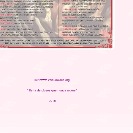
©/℗ www.ViveOaxaca.org
"Tierra de dioses que nunca muere"
2018