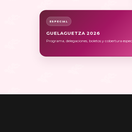
ESPECIAL
GUELAGUETZA 2026
Programa, delegaciones, boletos y cobertura especi