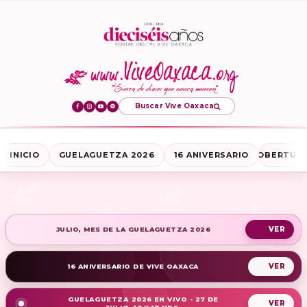
Buscar Vive Oaxaca
INICIO
GUELAGUETZA 2026
16 ANIVERSARIO
COBERTURA
JULIO, MES DE LA GUELAGUETZA 2026
16 ANIVERSARIO DE VIVE OAXACA
GUELAGUETZA 2026 EN VIVO - 27 DE