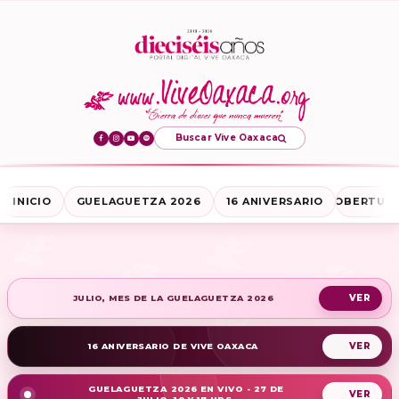
Buscar Vive Oaxaca
INICIO
GUELAGUETZA 2026
16 ANIVERSARIO
COBERTURA
JULIO, MES DE LA GUELAGUETZA 2026
16 ANIVERSARIO DE VIVE OAXACA
GUELAGUETZA 2026 EN VIVO - 27 DE