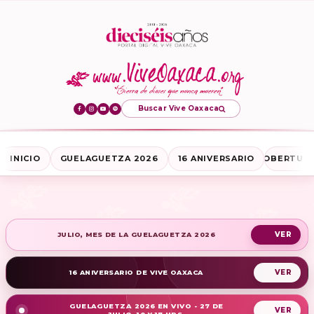
Buscar Vive Oaxaca
INICIO
GUELAGUETZA 2026
16 ANIVERSARIO
COBERTURA
JULIO, MES DE LA GUELAGUETZA 2026
16 ANIVERSARIO DE VIVE OAXACA
GUELAGUETZA 2026 EN VIVO - 27 DE