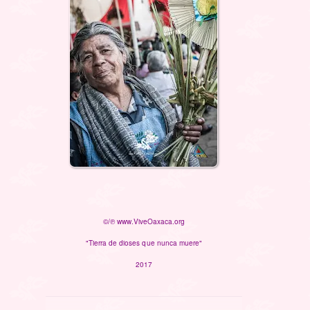
©/℗ www.ViveOaxaca.org
"Tierra de dioses que nunca muere"
2017