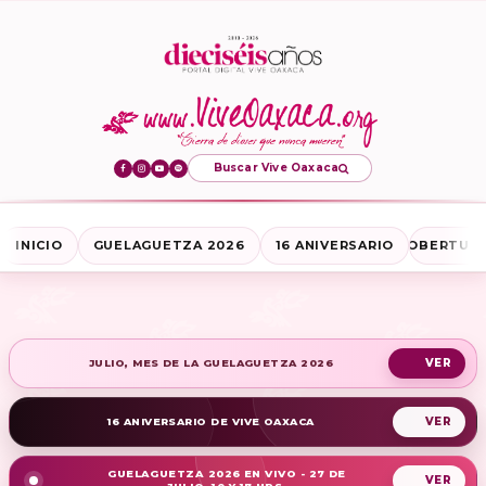
Buscar Vive Oaxaca
INICIO
GUELAGUETZA 2026
16 ANIVERSARIO
COBERTURA
JULIO, MES DE LA GUELAGUETZA 2026
16 ANIVERSARIO DE VIVE OAXACA
GUELAGUETZA 2026 EN VIVO - 27 DE