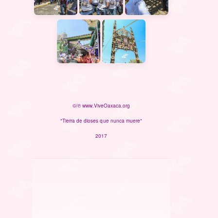
©/℗ www.ViveOaxaca.org
"Tierra de dioses que nunca muere"
2017