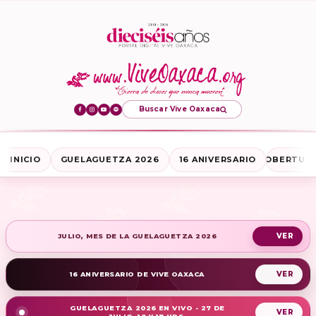
Buscar Vive Oaxaca
INICIO
GUELAGUETZA 2026
16 ANIVERSARIO
COBERTURA
JULIO, MES DE LA GUELAGUETZA 2026
16 ANIVERSARIO DE VIVE OAXACA
GUELAGUETZA 2026 EN VIVO - 27 DE