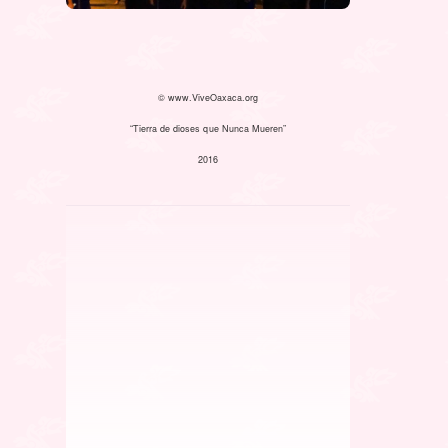
© www.ViveOaxaca.org
“Tierra de dioses que Nunca Mueren”
2016