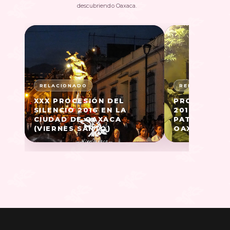
descubriendo Oaxaca.
XXX PROCESIÓN DEL
PROCESIÓN 
SILENCIO 2016 EN LA
2016 DEL T
CIUDAD DE OAXACA
PATROCINIO
(VIERNES SANTO)
OAXACA (VI