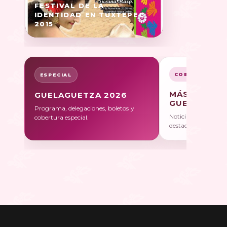
FESTIVAL DE LA
IDENTIDAD EN TUXTEPEC
2015
COBERTURA
ESPECIAL
MÁS SOBRE
GUELAGUETZA 2026
GUELAGUET
Programa, delegaciones, boletos y
Noticias, galerías y 
cobertura especial.
destacadas.