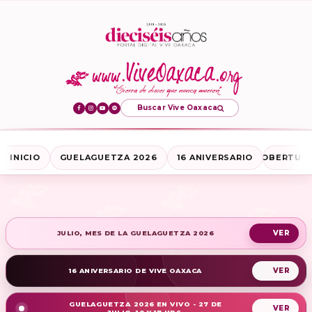
Buscar Vive Oaxaca
INICIO
GUELAGUETZA 2026
16 ANIVERSARIO
COBERTURA
JULIO, MES DE LA GUELAGUETZA 2026
16 ANIVERSARIO DE VIVE OAXACA
GUELAGUETZA 2026 EN VIVO - 27 DE