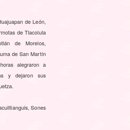
Huajuapan de León,
rmotas de Tlacolula
tlán de Morelos,
Pluma de San Martín
horas alegraron a
las y dejaron sus
uetza.
cuiltianguis, Sones