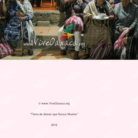
© www.ViveOaxaca.org
“Tierra de dioses que Nunca Mueren”
2015