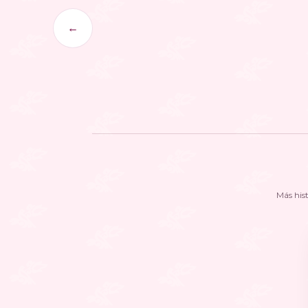
←
Más his