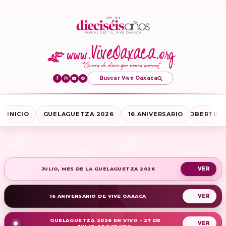
Buscar Vive Oaxaca
INICIO
GUELAGUETZA 2026
16 ANIVERSARIO
COBERTURA
JULIO, MES DE LA GUELAGUETZA 2026
16 ANIVERSARIO DE VIVE OAXACA
GUELAGUETZA 2026 EN VIVO - 27 DE