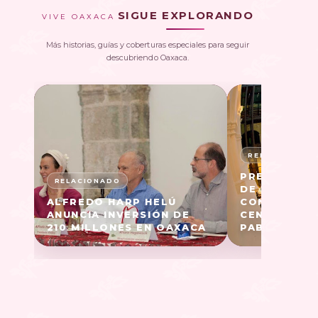
SIGUE EXPLORANDO
VIVE OAXACA
Más historias, guías y coberturas especiales para seguir
descubriendo Oaxaca.
PRESENTAN 
DE MÚSICA
ALFREDO HARP HELÚ
CONTEMPOR
ANUNCIA INVERSIÓN DE
CENTO CULT
210 MILLONES EN OAXACA
PABLO (ENE 