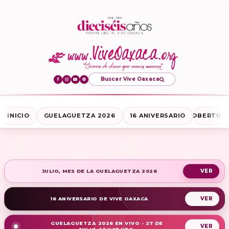
Buscar Vive Oaxaca
INICIO
GUELAGUETZA 2026
16 ANIVERSARIO
COBERTURA
JULIO, MES DE LA GUELAGUETZA 2026
16 ANIVERSARIO DE VIVE OAXACA
GUELAGUETZA 2026 EN VIVO - 27 DE