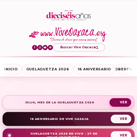
Buscar Vive Oaxaca
INICIO
GUELAGUETZA 2026
16 ANIVERSARIO
COBERTURA
JULIO, MES DE LA GUELAGUETZA 2026
16 ANIVERSARIO DE VIVE OAXACA
GUELAGUETZA 2026 EN VIVO - 27 DE