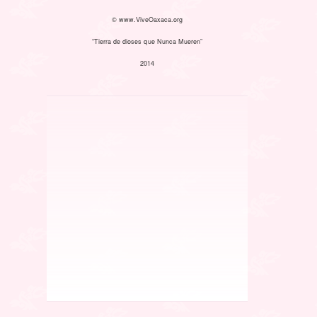
© www.ViveOaxaca.org
“Tierra de dioses que Nunca Mueren”
2014