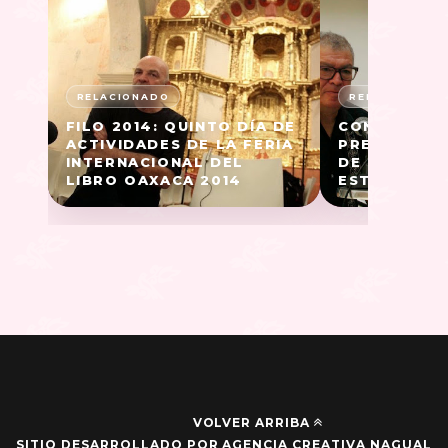
FILO 2014: QUINTO DÍA DE
CONVOCATOR
ACTIVIDADES DE LA FERIA
PREMIO INT
INTERNACIONAL DEL
DE LITERAT
LIBRO OAXACA 2014
ESTRADA" 2
VOLVER ARRIBA
SITIO DESARROLLADO POR AGENCIA CREATIVA NAGUAL