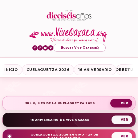
Buscar Vive Oaxaca
INICIO
GUELAGUETZA 2026
16 ANIVERSARIO
COBERTURA
JULIO, MES DE LA GUELAGUETZA 2026
16 ANIVERSARIO DE VIVE OAXACA
GUELAGUETZA 2026 EN VIVO - 27 DE