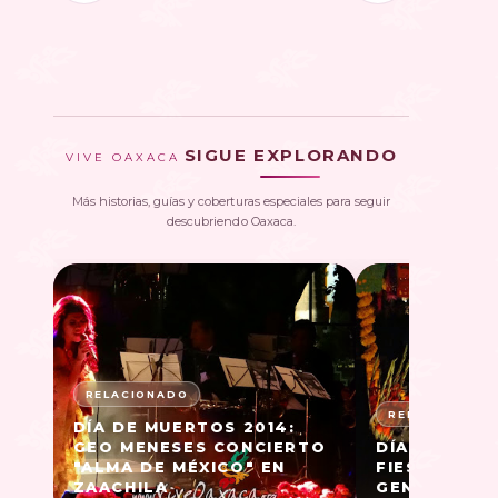
SIGUE EXPLORANDO
VIVE OAXACA
Más historias, guías y coberturas especiales para seguir
descubriendo Oaxaca.
DÍA DE MUERTOS 2014:
GEO MENESES CONCIERTO
DÍA DE MUER
"ALMA DE MÉXICO" EN
FIESTAS EN
ZAACHILA
GENERAL, C