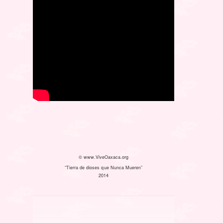
© www.ViveOaxaca.org
“Tierra de dioses que Nunca Mueren”
2014