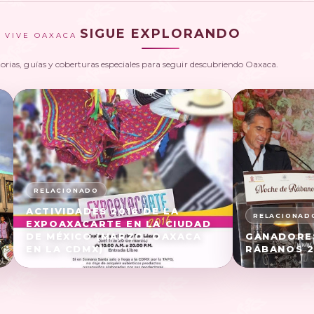
SIGUE EXPLORANDO
VIVE OAXACA
torias, guías y coberturas especiales para seguir descubriendo Oaxaca.
ACTIVIDADES 2016 DE LA
EXPOAXACARTE EN LA CIUDAD
DE MÉXICO (MARZO, OAXACA
GANADORES
EN LA CDMX)
RÁBANOS 2