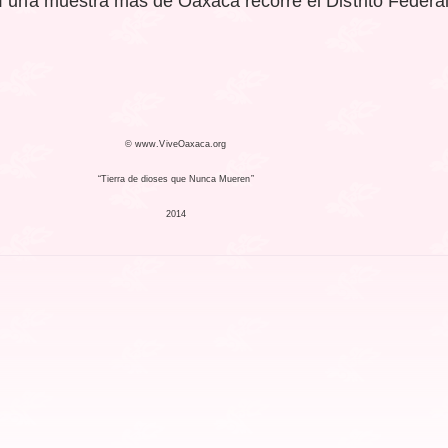
í una muestra mas de Oaxaca recorre el Distrito Federal
© www.ViveOaxaca.org
“Tierra de dioses que Nunca Mueren”
2014