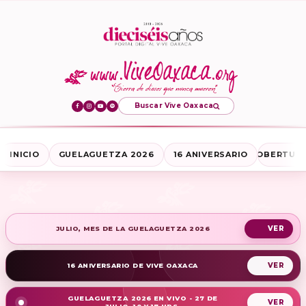
Buscar Vive Oaxaca
INICIO
GUELAGUETZA 2026
16 ANIVERSARIO
COBERTURA
JULIO, MES DE LA GUELAGUETZA 2026
16 ANIVERSARIO DE VIVE OAXACA
GUELAGUETZA 2026 EN VIVO - 27 DE