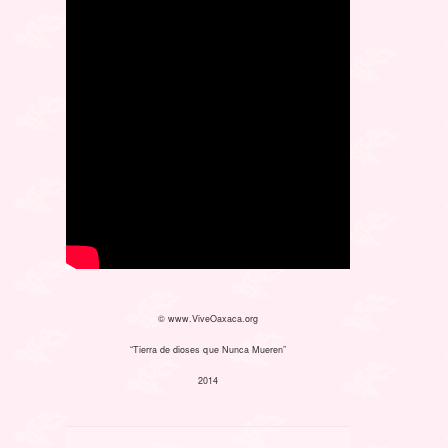
© www.ViveOaxaca.org
“Tierra de dioses que Nunca Mueren”
2014