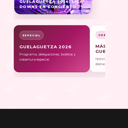
GUELAGUETZA 2014: LILA
DOWNS EN CONCIERTO
COBERTURA
ESPECIAL
MÁS SOBRE
GUELAGUETZA 2026
GUELAGUET
Programa, delegaciones, boletos y
Noticias, galerías y 
cobertura especial.
destacadas.