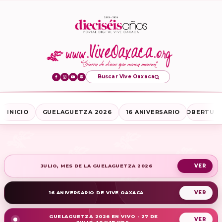
Buscar Vive Oaxaca
INICIO
GUELAGUETZA 2026
16 ANIVERSARIO
COBERTURA
JULIO, MES DE LA GUELAGUETZA 2026
16 ANIVERSARIO DE VIVE OAXACA
GUELAGUETZA 2026 EN VIVO - 27 DE