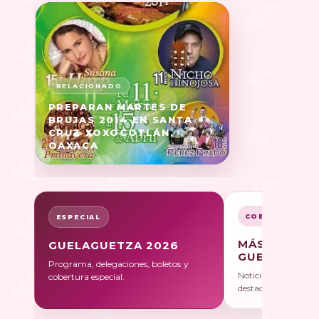
PREPARAN MARTES DE
BRUJAS 2014 EN SANTA
CRUZ XOXOCOTLÁN,
OAXACA
COBERTURA
ESPECIAL
MÁS SOBRE
GUELAGUETZA 2026
GUELAGUET
Programa, delegaciones, boletos y
Noticias, galerías y 
cobertura especial.
destacadas.