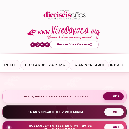
Buscar Vive Oaxaca
INICIO
GUELAGUETZA 2026
16 ANIVERSARIO
COBERTURA
JULIO, MES DE LA GUELAGUETZA 2026
16 ANIVERSARIO DE VIVE OAXACA
GUELAGUETZA 2026 EN VIVO - 27 DE