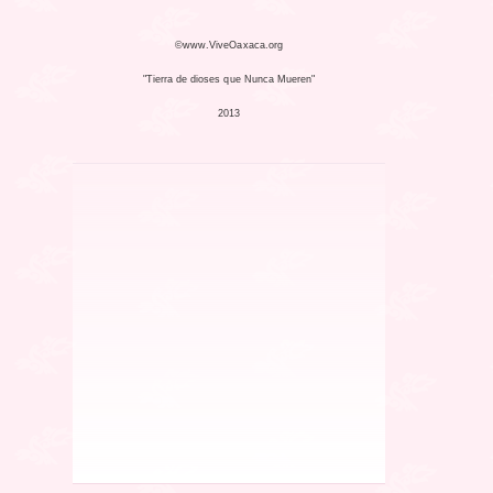
©www.ViveOaxaca.org
"Tierra de dioses que Nunca Mueren"
2013