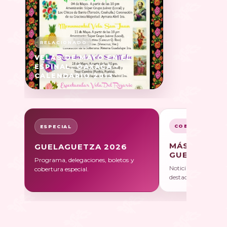
VELAS DE MAYO EN EL
ESPINAL, OAXACA -
CALENDARIO 2013
COBERTURA
ESPECIAL
MÁS SOBRE
GUELAGUETZA 2026
GUELAGUET
Programa, delegaciones, boletos y
Noticias, galerías y 
cobertura especial.
destacadas.