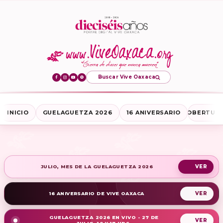
Buscar Vive Oaxaca
INICIO
GUELAGUETZA 2026
16 ANIVERSARIO
COBERTURA
JULIO, MES DE LA GUELAGUETZA 2026
16 ANIVERSARIO DE VIVE OAXACA
GUELAGUETZA 2026 EN VIVO - 27 DE