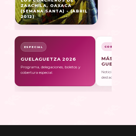
ZAACHILA, OAXACA
(SEMANA SANTA) - (ABRIL
2012)
COBERTURA
ESPECIAL
MÁS SOBRE
GUELAGUETZA 2026
GUELAGUET
Programa, delegaciones, boletos y
Noticias, galerías y 
cobertura especial.
destacadas.