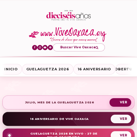
Buscar Vive Oaxaca
INICIO
GUELAGUETZA 2026
16 ANIVERSARIO
COBERTURA
JULIO, MES DE LA GUELAGUETZA 2026
16 ANIVERSARIO DE VIVE OAXACA
GUELAGUETZA 2026 EN VIVO - 27 DE