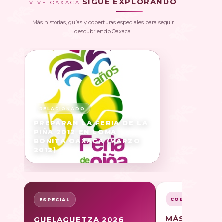
SIGUE EXPLORANDO
VIVE OAXACA
Más historias, guías y coberturas especiales para seguir
descubriendo Oaxaca.
PREPARAN LA FERIA DE LA
PIÑA 2012 EN LOMA
BONITA OAXACA (MARZO
2012)
COBERTURA
ESPECIAL
MÁS SOBRE
GUELAGUETZA 2026