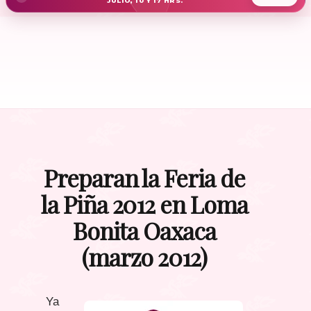
JULIO, 10 Y 17 HRS.
Preparan la Feria de
la Piña 2012 en Loma
Bonita Oaxaca
(marzo 2012)
Ya