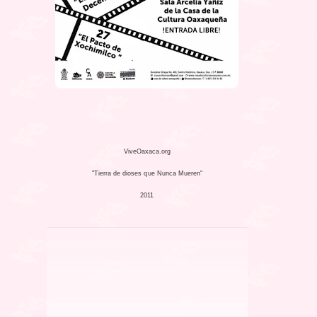
ViveOaxaca.org
"Tierra de dioses que Nunca Mueren
"
2011