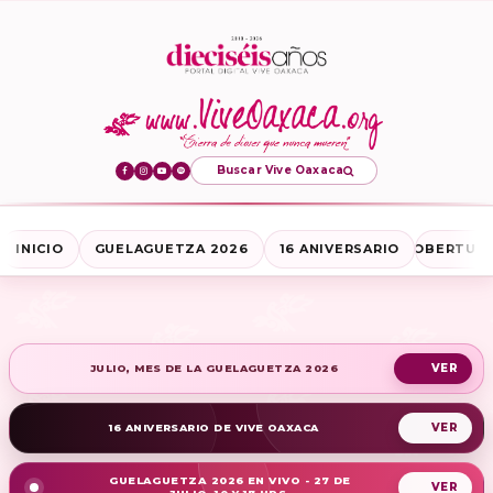
Buscar Vive Oaxaca
INICIO
GUELAGUETZA 2026
16 ANIVERSARIO
COBERTURA
JULIO, MES DE LA GUELAGUETZA 2026
16 ANIVERSARIO DE VIVE OAXACA
GUELAGUETZA 2026 EN VIVO - 27 DE